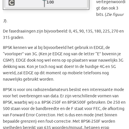
vertegenwoordi
gt dan ook 3
bits. (
Zie figuur
3
).
De fasedraaiingen zijn bijvoorbeeld: 0, 45, 90, 135, 180, 225, 270 en
315 graden.
8PSK kennen we al bij bijvoorbeeld het gebruik in EDGE, de
“voorloper” van 3G. (Ken je EDGE nog van de letter “E” bovenin je
GSM?). EDGE dook nog wel eens op op plaatsen waar nauwelijks 3G
dekking was. Kon je toch nog wat doen! In de huidige 4G en 5G
wereld, zal EDGE op dit moment op mobiele telefoons nog
nauwelijks gebruikt worden.
8PSK is voor ons radiozendamateurs beslist een interessante mode
voor het overbrengen van data. Er zijn verschillende vormen van
8PSK, waarbij wij o.a. 8PSK-250F en 8PSK500F gebruiken. De 250 en
500 staan voor de bandbreedte en de F staat voor FEC, de afkorting
van Forward Error Correction. Het is dus een mode (met binnen
bepaalde grenzen) een fout-correctie. Met 8PSK-250F worden
snelheden bereikt van 635 woorden/minuut, hetgeen erop