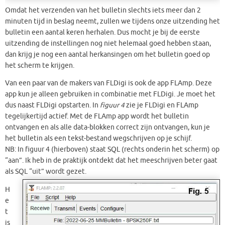
Omdat het verzenden van het bulletin slechts iets meer dan 2
minuten tijd in beslag neemt, zullen we tijdens onze uitzending het
bulletin een aantal keren herhalen. Dus mocht je bij de eerste
uitzending de instellingen nog niet helemaal goed hebben staan,
dan krijg je nog een aantal herkansingen om het bulletin goed op
het scherm te krijgen.
Van een paar van de makers van FLDigi is ook de app FLAmp. Deze
app kun je alleen gebruiken in combinatie met FLDigi. Je moet het
dus naast FLDigi opstarten. In
figuur 4
zie je FLDigi en FLAmp
tegelijkertijd actief. Met de FLAmp app wordt het bulletin
ontvangen en als alle data-blokken correct zijn ontvangen, kun je
het bulletin als een tekst-bestand wegschrijven op je schijf.
NB: In figuur 4 (hierboven) staat SQL (rechts onderin het scherm) op
“aan”. Ik heb in de praktijk ontdekt dat het meeschrijven beter gaat
als SQL “uit” wordt gezet.
H
e
t
is