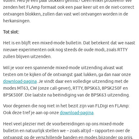
vullen. Heb je een paar blokken gemist? Geen enkel probleem! We
zenden het FLAmp formaat ook een paar keer uit en de niet-correct
ontvangen blokken, zullen dan vast wel ontvangen worden in de
herkansingen.
Tot slot:
Het is en blijft een mixed-mode bulletin. Dat betekent dat we naast
nieuwe experimenten ook nog steeds de oude modi, zoals RTTY
zullen blijven uitzenden.
Wil je voor een spannende mixed-mode uitzending alvast wat
testen om te kijken of de ontvangst gaat lukken, ga dan naar onze
download-pagina
. Je vindt daar een volledige uitzending met de
modes MT63, CW (onze call-gever), RTTY, BPSK63, 8PSK250F en
8PSK500F. Die laatste na beëindiging van de BPSK63 uitzending.
Voor degenen die nog niet in het bezit zijn van FLDigi en FLAmp:
Ook deze tref je aan op onze
download-pagina
.
Heel veel plezier met de voorbereidingen op ons mixed-mode
bulletin en natuurlijk stellen we – zoals altijd – rapporten over de
ontvangst op de verschillende banden en modes bijzonder op prijs.