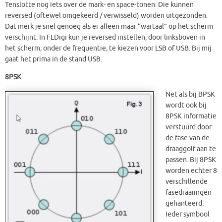
Tenslotte nog iets over de mark- en space-tonen: Die kunnen
reversed (oftewel omgekeerd / verwisseld) worden uitgezonden.
Dat merk je snel genoeg als er alleen maar “wartaal” op het scherm
verschijnt. In FLDigi kun je reversed instellen, door linksboven in
het scherm, onder de frequentie, te kiezen voor LSB of USB. Bij mij
gaat het prima in de stand USB.
8PSK
Net als bij BPSK
wordt ook bij
8PSK informatie
verstuurd door
de fase van de
draaggolf aan te
passen. Bij 8PSK
worden echter 8
verschillende
fasedraaiingen
gehanteerd.
Ieder symbool