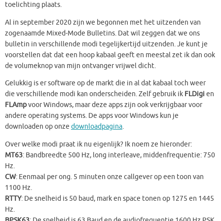
toelichting plaats.
Al in september 2020 zijn we begonnen met het uitzenden van
zogenaamde Mixed-Mode Bulletins. Dat wil zeggen dat we ons
bulletin in verschillende modi tegelijkertijd uitzenden. Je kunt je
voorstellen dat dat een hoop kabaal geeft en meestal zet ik dan ook
de volumeknop van mijn ontvanger vrijwel dicht.
Gelukkig is er software op de markt die in al dat kabaal toch weer
die verschillende modi kan onderscheiden. Zelf gebruik ik
FLDigi
en
FLAmp
voor Windows, maar deze apps zijn ook verkrijgbaar voor
andere operating systems. De apps voor Windows kun je
downloaden op onze
downloadpagina
.
Over welke modi praat ik nu eigenlijk? Ik noem ze hieronder:
MT63
: Bandbreedte 500 Hz, long interleave, middenfrequentie: 750
Hz.
CW
: Eenmaal per ong. 5 minuten onze callgever op een toon van
1100 Hz.
RTTY
: De snelheid is 50 baud, mark en space tonen op 1275 en 1445
Hz.
BPSK63
: De snelheid is 63 Baud en de audiofrequentie 1600 Hz PSK.