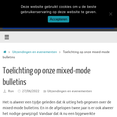
Ga
Deze website gebruikt cookies om u de beste
naar
gebruikerservaring op deze website te geven.
de
Accepteren
inhoud
Home
Uitzendingen en evenementen
Toelichting op onze mixed-mode
bulletins
Toelichting op onze mixed-mode
bulletins
Ron
27/06/2022
Uitzendingen en evenementen
Het is alweer een tijdje geleden dat ik uitleg heb gegeven over de
mixed-mode bulletins. En in de afgelopen twee jaar is er ook alweer
het nodige gewijzigd. Vandaar dat ik nu een bijgewerkte