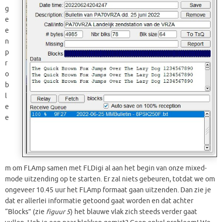
g
e
e
n
p
r
o
b
l
e
e
m om FLAmp samen met FLDigi al aan het begin van onze mixed-
mode uitzending op te starten. Er zal niets gebeuren, totdat we om
ongeveer 10.45 uur het FLAmp formaat gaan uitzenden. Dan zie je
dat er allerlei informatie getoond gaat worden en dat achter
“Blocks” (zie
figuur 5
) het blauwe vlak zich steeds verder gaat