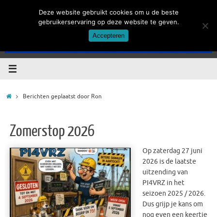
Ga
Deze website gebruikt cookies om u de beste
naar
gebruikerservaring op deze website te geven.
de
Accepteren
inhoud
Home
Berichten geplaatst door Ron
Zomerstop 2026
Op zaterdag 27 juni
2026 is de laatste
uitzending van
PI4VRZ in het
seizoen 2025 / 2026.
Dus grijp je kans om
nog even een keertje